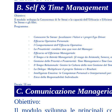
B
. Self & Time Management
Obiettivo:
Il modulo sviluppa la Conoscenza di Se Stessi e la capacità dell’Efficacia e Efficie
Se Stesso e gli Altri.
Programma:
·
Conoscere Se Stesso: focalizzare i Valori e i propri Ego Driver.
·
Efficacia Operativa Personale.
·
I Comportamenti dell’Efficacia Operativa.
·
La Proattività: conditio sine qua non del Manager.
·
Efficacia ed Efficienza Manageriale.
·
Il Tempo e le Attività Manageriali: fil rouge da Aristotele, Seneca,
·
Gestione delle Priorità e Posteriorità: Time Management e Time Lea
·
Il Tempo Relazionale: Gestire la Cultura della non Gestione del Te
·
La Delega: Moltiplicare il proprio Talento e i Risultati.
·
Intelligenza Emotiva: le Competenze Personali e Interpersonali per 
·
Etica della Responsabilità Individuale.
Durata: 16 ore
C. Comunicazione Manageria
Obiettivo:
Il modulo sviluppa le principali 